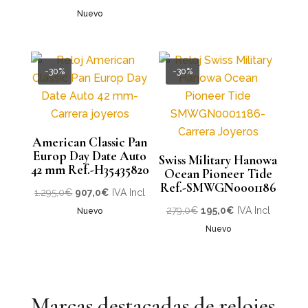
original
actual
original
actual
Nuevo
era:
es:
era:
es:
2.525,0€.
1.768,0€.
1.325,0€.
928,0€.
-30%
-30%
American Classic Pan
Europ Day Date Auto
Swiss Military Hanowa
42 mm Ref.-H35435820
Ocean Pioneer Tide
Ref.-SMWGN0001186
El
El
1.295,0
€
907,0
€
IVA Incl
precio
precio
El
El
279,0
€
195,0
€
IVA Incl
Nuevo
original
actual
precio
precio
Nuevo
era:
es:
original
actual
1.295,0€.
907,0€.
era:
es:
279,0€.
195,0€.
Marcas destacadas de relojes