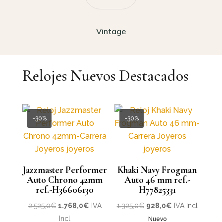
Vintage
Relojes Nuevos Destacados
-30%
-30%
Jazzmaster Performer
Khaki Navy Frogman
Auto Chrono 42mm
Auto 46 mm ref.-
ref.-H36606130
H77825331
El
El
El
El
2.525,0
€
1.768,0
€
IVA
1.325,0
€
928,0
€
IVA Incl
precio
precio
precio
precio
Incl
Nuevo