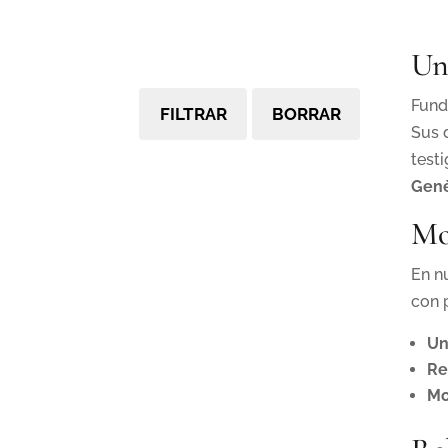
Un
Fund
FILTRAR
BORRAR
Sus 
test
Genè
Mo
En n
con 
Un
Re
Mo