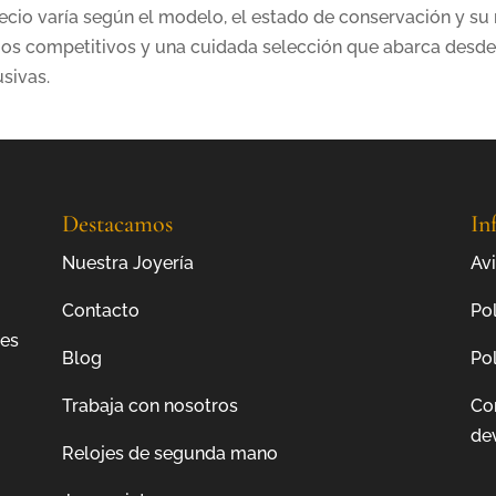
recio varía según el modelo, el estado de conservación y su
ios competitivos y una cuidada selección que abarca desde
usivas.
Destacamos
In
Nuestra Joyería
Avi
Contacto
Pol
jes
Blog
Pol
Trabaja con nosotros
Co
de
Relojes de segunda mano