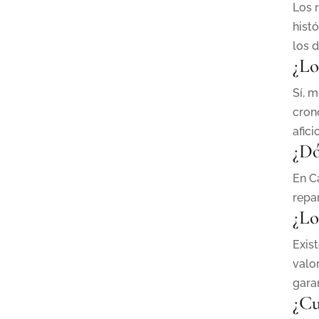
Los 
hist
los 
¿Lo
Sí, 
cron
afici
¿Dó
En C
repa
¿Lo
Exis
valo
gara
¿Cu