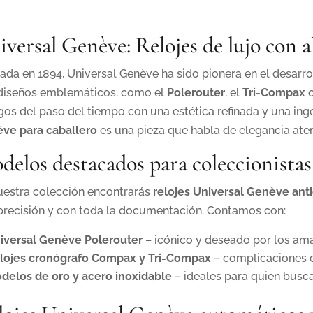
era:
es:
era:
es:
1.450,0€.
1.300,0€.
2.490,0€.
2.240,0
iversal Genève: Relojes de lujo con 
ada en 1894, Universal Genève ha sido pionera en el desarro
diseños emblemáticos, como el
Polerouter
, el
Tri-Compax
o
igos del paso del tiempo con una estética refinada y una in
ve para caballero
es una pieza que habla de elegancia atem
delos destacados para coleccionistas
uestra colección encontrarás
relojes Universal Genève ant
precisión y con toda la documentación. Contamos con:
iversal Genève Polerouter
– icónico y deseado por los aman
lojes cronógrafo Compax y Tri-Compax
– complicaciones c
delos de oro y acero inoxidable
– ideales para quien busca 