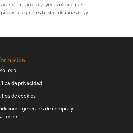
 rareza. En Carrera Joyeros ofrecemos
 piezas asequibles hasta ediciones muy
formación
so legal
ítica de privacidad
ítica de cookies
ndiciones generales de compra y
volución