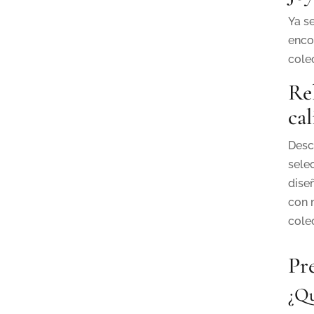
Ya s
enco
cole
Re
cal
Desc
sele
dise
con 
cole
Pr
¿Qu