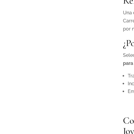
Re
Una 
Carr
por 
¿P
Sele
para
Tr
In
En
Co
Jo