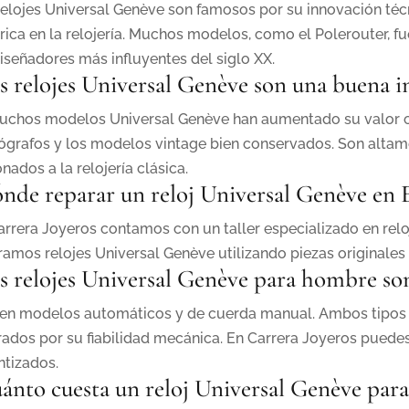
relojes Universal Genève son famosos por su innovación técn
órica en la relojería. Muchos modelos, como el Polerouter, 
diseñadores más influyentes del siglo XX.
s relojes Universal Genève son una buena i
muchos modelos Universal Genève han aumentado su valor c
ógrafos y los modelos vintage bien conservados. Son altam
onados a la relojería clásica.
nde reparar un reloj Universal Genève en 
arrera Joyeros contamos con un taller especializado en relo
ramos relojes Universal Genève utilizando piezas originales 
s relojes Universal Genève para hombre so
ten modelos automáticos y de cuerda manual. Ambos tipos 
rados por su fiabilidad mecánica. En Carrera Joyeros pued
ntizados.
ánto cuesta un reloj Universal Genève par