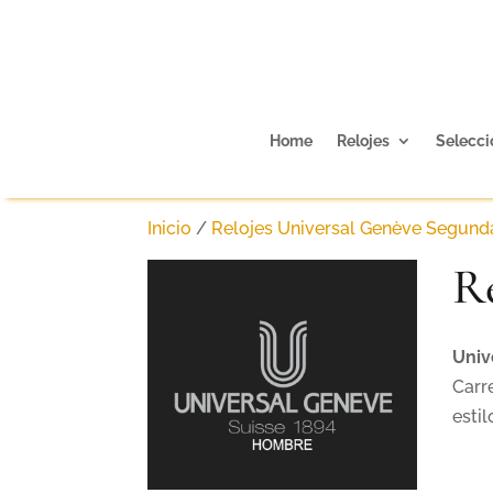
Home
Relojes
Selecci
Inicio
/
Relojes Universal Genève Segun
R
Univ
Carr
estil