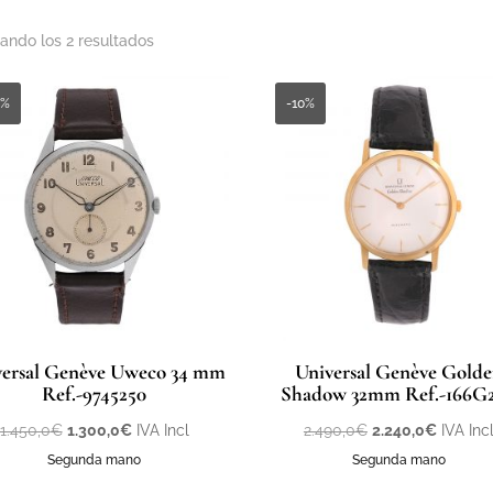
Ordenado
ando los 2 resultados
por
los
0%
-10%
últimos
versal Genève Uweco 34 mm
Universal Genève Gold
Ref.-9745250
Shadow 32mm Ref.-166G2
El
El
El
El
1.450,0
€
1.300,0
€
IVA Incl
2.490,0
€
2.240,0
€
IVA Inc
precio
precio
precio
precio
Segunda mano
Segunda mano
original
actual
original
actual