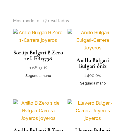
Ordenado
Mostrando los 17 resultados
por
los
últimos
Sortija Bulgari B.Zero
ref.-EB15758
Anillo Bulgari
Bulgari ónix
1.680,0
€
1.400,0
€
Segunda mano
Segunda mano
Anillo Bulgari B.Zero
Llavero Bulgari