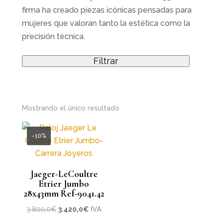
firma ha creado piezas icónicas pensadas para
mujeres que valoran tanto la estética como la
precisión técnica.
Filtrar
Mostrando el único resultado
-10%
Jaeger-LeCoultre
Etrier Jumbo
28x43mm Ref-9041.42
El
El
3.800,0
€
3.420,0
€
IVA