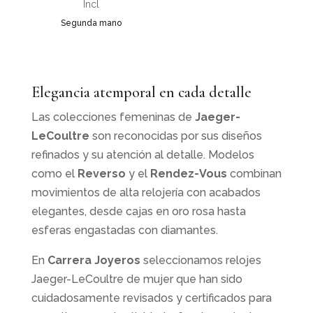
precio
precio
Incl
original
actual
Segunda mano
era:
es:
3.800,0€.
3.420,0€.
Elegancia atemporal en cada detalle
Las colecciones femeninas de
Jaeger-
LeCoultre
son reconocidas por sus diseños
refinados y su atención al detalle. Modelos
como el
Reverso
y el
Rendez-Vous
combinan
movimientos de alta relojería con acabados
elegantes, desde cajas en oro rosa hasta
esferas engastadas con diamantes.
En
Carrera Joyeros
seleccionamos relojes
Jaeger-LeCoultre de mujer que han sido
cuidadosamente revisados y certificados para