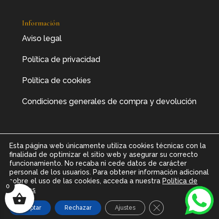
Información
Aviso legal
Política de privacidad
Política de cookies
Condiciones generales de compra y devolución
Esta página web únicamente utiliza cookies técnicas con la
finalidad de optimizar el sitio web y asegurar su correcto
funcionamiento. No recaba ni cede datos de carácter
personal de los usuarios. Para obtener información adicional
sobre el uso de las cookies, acceda a nuestra
Política de
0
Cookies
Copyright © 2026 Carrera Joyeros. Todos los
Cerrar el banner d
Aceptar
Rechazar
Ajustes
derechos reservados.