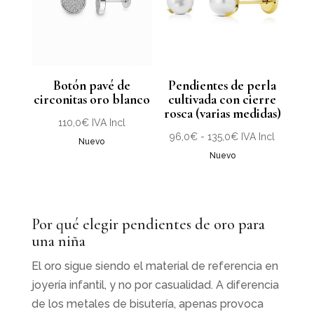
Botón pavé de
Pendientes de perla
circonitas oro blanco
cultivada con cierre
rosca (varias medidas)
110,0
€
IVA Incl
Rango
96,0
€
-
135,0
€
IVA Incl
Nuevo
de
Nuevo
precios:
desde
96,0€
Por qué elegir pendientes de oro para
hasta
una niña
135,0€
El oro sigue siendo el material de referencia en
joyería infantil, y no por casualidad. A diferencia
de los metales de bisutería, apenas provoca