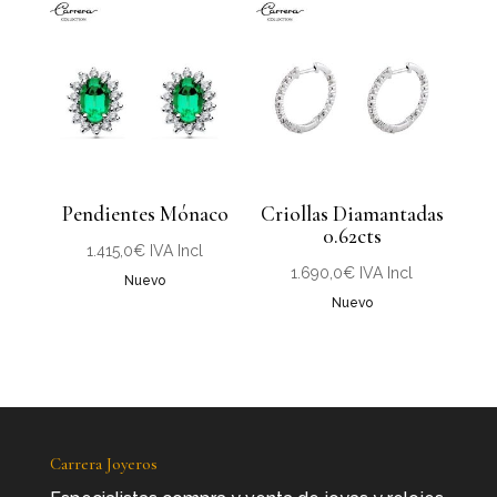
Pendientes Mónaco
Criollas Diamantadas
0.62cts
1.415,0
€
IVA Incl
1.690,0
€
IVA Incl
Nuevo
Nuevo
Carrera Joyeros