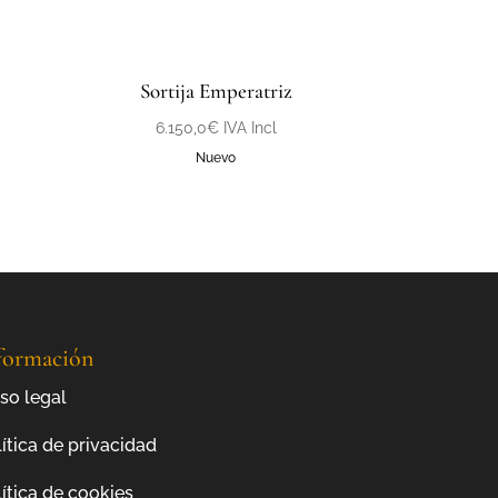
Sortija Emperatriz
6.150,0
€
IVA Incl
Nuevo
formación
so legal
ítica de privacidad
ítica de cookies