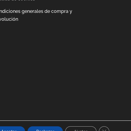
ndiciones generales de compra y
volución
Cerrar el ban