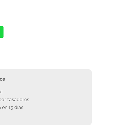
ros
ad
or tasadores
 en 15 días