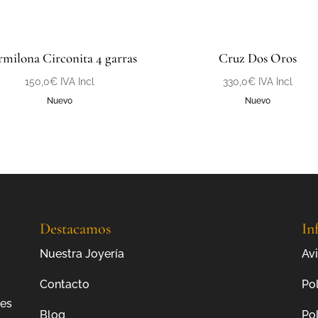
milona Circonita 4 garras
Cruz Dos Oros
150,0
€
IVA Incl
330,0
€
IVA Incl
Nuevo
Nuevo
Destacamos
In
Nuestra Joyería
Avi
Contacto
Pol
jes
Blog
Pol