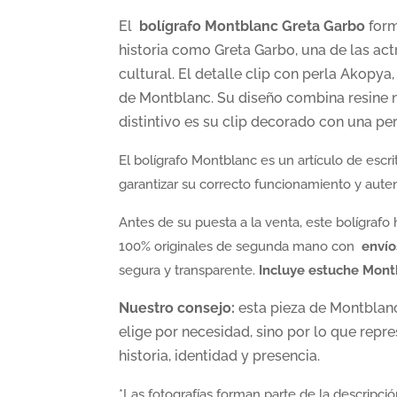
El
bolígrafo Montblanc Greta Garbo
for
historia como Greta Garbo, una de las actr
cultural. El detalle clip con perla Akopya
de Montblanc. Su diseño combina resine n
distintivo es su clip decorado con una per
El bolígrafo Montblanc es un artículo de escr
garantizar su correcto funcionamiento y aute
Antes de su puesta a la venta, este bolígrafo
100% originales de segunda mano con
envío
segura y transparente.
Incluye estuche Mon
Nuestro consejo:
esta pieza de Montblanc 
elige por necesidad, sino por lo que repr
historia, identidad y presencia.
*Las fotografías forman parte de la descripci