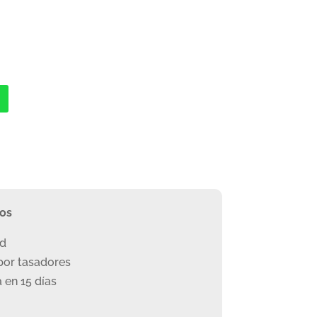
ros
ad
or tasadores
 en 15 días