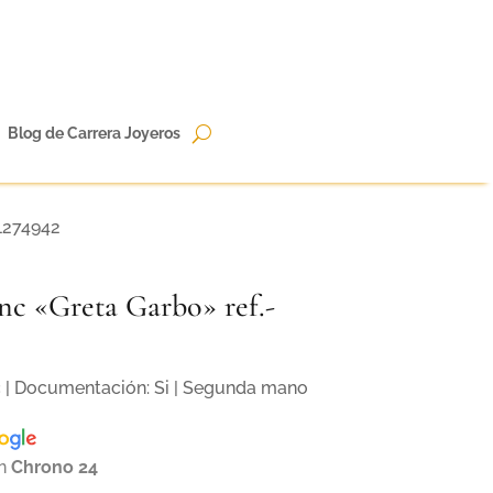
Blog de Carrera Joyeros
1274942
nc «Greta Garbo» ref.-
c | Documentación: Si | Segunda mano
en
Chrono 24