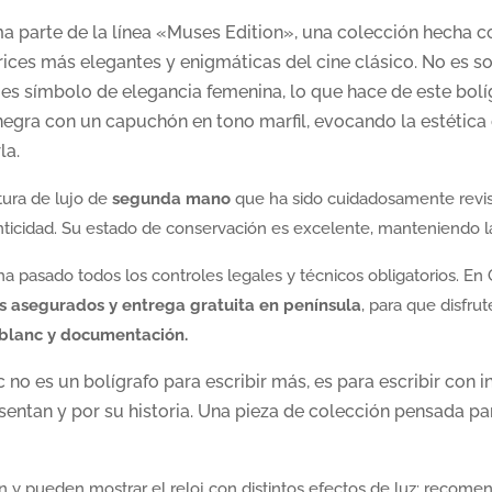
ma parte de la línea «Muses Edition», una colección hecha
ices más elegantes y enigmáticas del cine clásico. No es sol
, es símbolo de elegancia femenina, lo que hace de este bolí
egra con un capuchón en tono marfil, evocando la estética
la.
itura de lujo de
segunda mano
que ha sido cuidadosamente revis
nticidad. Su estado de conservación es excelente, manteniendo l
 ha pasado todos los controles legales y técnicos obligatorios. E
s asegurados y entrega gratuita en península
, para que disfru
tblanc y documentación.
no es un bolígrafo para escribir más, es para escribir con i
esentan y por su historia. Una pieza de colección pensada p
ón y pueden mostrar el reloj con distintos efectos de luz; recom