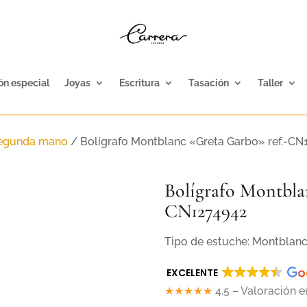
ón especial
Joyas
Escritura
Tasación
Taller
segunda mano
/ Bolígrafo Montblanc «Greta Garbo» ref.-CN
Bolígrafo Montbla
CN1274942
Tipo de estuche: Montblan
EXCELENTE
★★★★★
4.5 – Valoración 