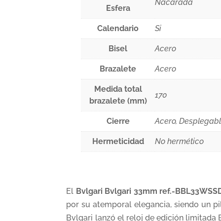
Nacarada
Esfera
Calendario
Si
Bisel
Acero
Brazalete
Acero
Medida total
170
brazalete (mm)
Cierre
Acero, Desplegab
Hermeticidad
No hermético
El
Bvlgari Bvlgari 33mm ref.-BBL33WSS
por su atemporal elegancia, siendo un pil
Bvlgari lanzó el reloj de edición limitad