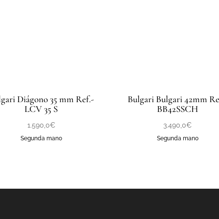
lgari Diágono 35 mm Ref.-
Bulgari Bulgari 42mm Re
LCV 35 S
BB42SSCH
1.590,0
€
3.490,0
€
Segunda mano
Segunda mano