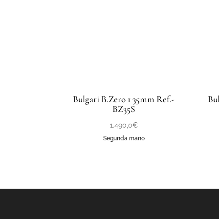
Bulgari B.Zero 1 35mm Ref.-
Bu
BZ35S
1.490,0
€
Segunda mano