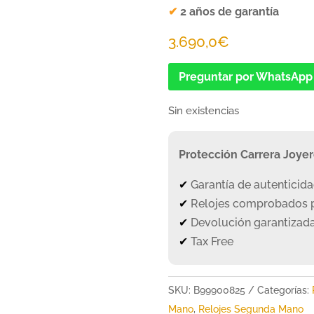
✔
2 años de garantía
3.690,0
€
Preguntar por WhatsApp
Sin existencias
Protección Carrera Joye
✔
Garantía de autenticid
✔
Relojes comprobados p
✔
Devolución garantizada
✔
Tax Free
SKU:
B99900825
Categorías:
Mano
,
Relojes Segunda Mano