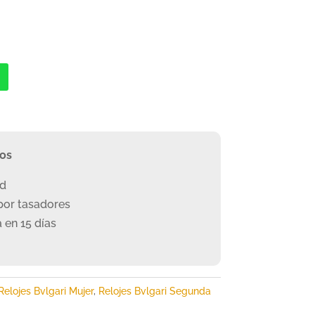
ros
ad
or tasadores
 en 15 días
Relojes Bvlgari Mujer
,
Relojes Bvlgari Segunda