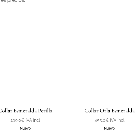
res precios.
Collar Esmeralda Perilla
Collar Orla Esmeralda
299,0
€
IVA Incl
455,0
€
IVA Incl
Nuevo
Nuevo