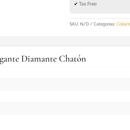
✔
Tax Free
SKU:
N/D
Categorías:
Collar
olgante Diamante Chatón