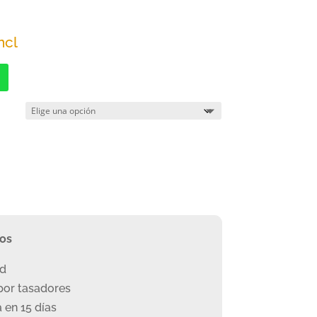
o
ncl
os:
e
0€
a
0€
ros
ad
or tasadores
 en 15 días