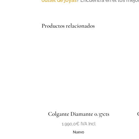
outlet de joyas
? Encuentra en él los mejo
Productos relacionados
Colgante Diamante 0.37cts
1.990,0
€
IVA Incl
Nuevo