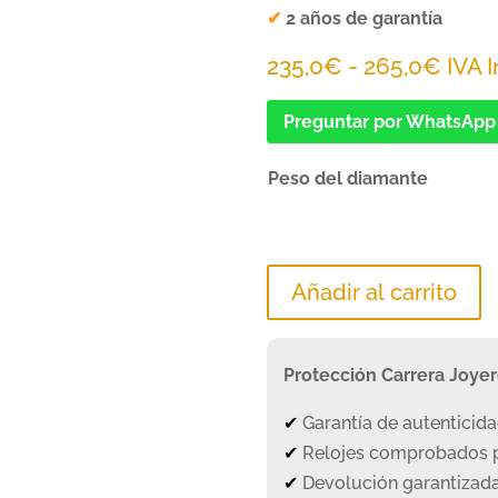
✔
2 años de garantía
Rang
235,0
€
-
265,0
€
IVA I
de
Preguntar por WhatsApp
preci
desd
Peso del diamante
235,
hast
265,
Añadir al carrito
Protección Carrera Joye
✔
Garantía de autenticid
✔
Relojes comprobados p
✔
Devolución garantizada