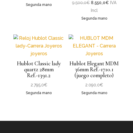
El
El
9.500,0
€
8.550,0
€
IVA
Segunda mano
precio
precio
Incl
original
actual
Segunda mano
era:
es:
9.500,0€.
8.550,0€.
Hublot Classic lady
Hublot Elegant MDM
quartz 28mm
36mm Ref.-1710.1
Ref.-1391.2
(juego completo)
2.795,0
€
2.090,0
€
Segunda mano
Segunda mano