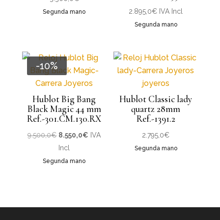
2.895,0
€
IVA Incl
Segunda mano
Segunda mano
-10%
Hublot Big Bang
Hublot Classic lady
Black Magic 44 mm
quartz 28mm
Ref.-301.CM.130.RX
Ref.-1391.2
El
El
9.500,0
€
8.550,0
€
IVA
2.795,0
€
precio
precio
Incl
Segunda mano
original
actual
Segunda mano
era:
es:
9.500,0€.
8.550,0€.