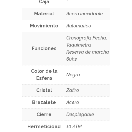
Caja
Material
Acero Inoxidable
Movimiento
Automático
Cronógrafo, Fecha,
Taquímetro,
Funciones
Reserva de marcha
60hs
Color de la
Negro
Esfera
Cristal
Zafiro
Brazalete
Acero
Cierre
Desplegable
Hermeticidad
10 ATM