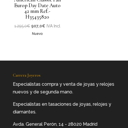
Europ Day Date Auto
42 mm Ref.-
H35435820
El
El
1.295,0
€
907,0
€
IVA Incl
precio
precio
Nuevo
original
actual
era:
es:
1.295,0€.
907,0€.
Carrera Joyeros
Especialistas compra y venta de joyas y relojes
nuevos y de segunda mano.
Especialistas en tasaciones de joyas, relojes y
diamantes.
Avda. General Perón, 14 - 28020 Madrid