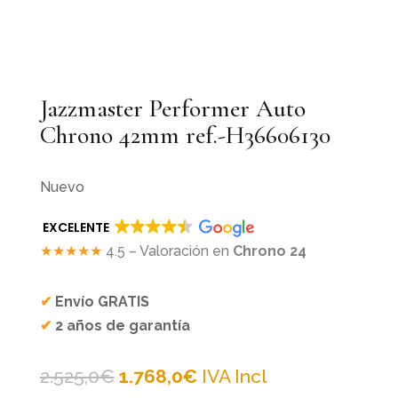
Jazzmaster Performer Auto
Chrono 42mm ref.-H36606130
Nuevo
EXCELENTE
★★★★★
4.5 – Valoración en
Chrono 24
✔
Envío GRATIS
✔
2 años de garantía
El
El
2.525,0
€
1.768,0
€
IVA Incl