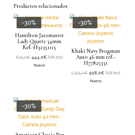
Productos relacionados
-30%
-30%
Hamilton Jazzmaster
Lady Quartz 34mm
Ref.-H32351115
Khaki Navy Frogman
Auto 46 mm ref.-
El
El
635,0
€
444,0
€
IVA Incl
H77825331
precio
precio
Nuevo
original
actual
El
El
1.325,0
€
928,0
€
IVA Incl
era:
es:
precio
precio
Nuevo
635,0€.
444,0€.
original
actual
era:
es:
1.325,0€.
928,0€.
-30%
American Classic Pan