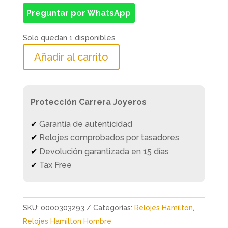
precio
precio
Preguntar por WhatsApp
original
actual
era:
es:
Solo quedan 1 disponibles
2.525,0€.
1.768,0€.
Añadir al carrito
Protección Carrera Joyeros
✔
Garantía de autenticidad
✔
Relojes comprobados por tasadores
✔
Devolución garantizada en 15 días
✔
Tax Free
SKU:
0000303293
Categorías:
Relojes Hamilton
,
Relojes Hamilton Hombre