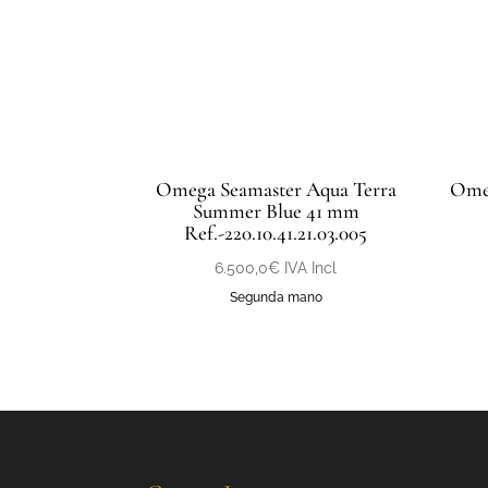
Omega Seamaster Aqua Terra
Ome
Summer Blue 41 mm
Ref.-220.10.41.21.03.005
6.500,0
€
IVA Incl
Segunda mano