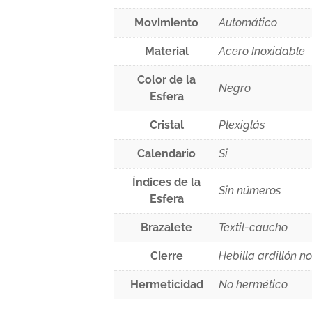
Movimiento
Automático
Material
Acero Inoxidable
Color de la
Negro
Esfera
Cristal
Plexiglás
Calendario
Si
Índices de la
Sin números
Esfera
Brazalete
Textil-caucho
Cierre
Hebilla ardillón no
Hermeticidad
No hermético