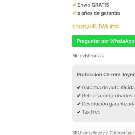
✔
Envío GRATIS
✔
2 años de garantía
1.100,0
€
IVA Incl
Preguntar por WhatsApp
Sin existencias
Protección Carrera Joye
✔
Garantía de autenticid
✔
Relojes comprobados p
✔
Devolución garantizada
✔
Tax Free
SKU:
001260707
Categorías: