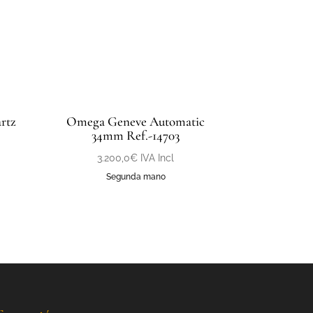
rtz
Omega Geneve Automatic
34mm Ref.-14703
3.200,0
€
IVA Incl
Segunda mano