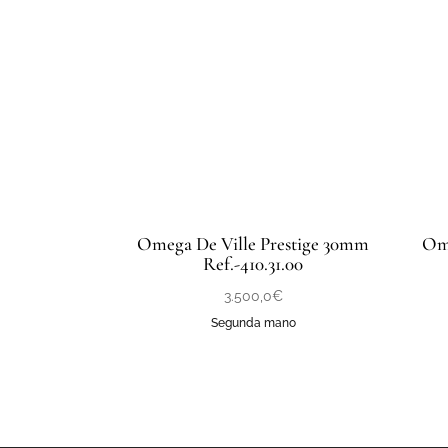
Omega De Ville Prestige 30mm
Ome
Ref.-410.31.00
3.500,0
€
Segunda mano