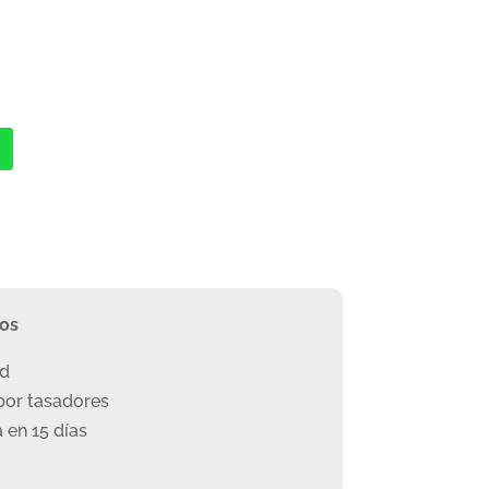
ros
ad
or tasadores
 en 15 días