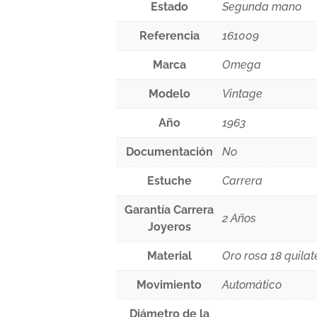
Estado
Segunda mano
Referencia
161009
Marca
Omega
Modelo
Vintage
Año
1963
Documentación
No
Estuche
Carrera
Garantía Carrera
2 Años
Joyeros
Material
Oro rosa 18 quilat
Movimiento
Automático
Diámetro de la