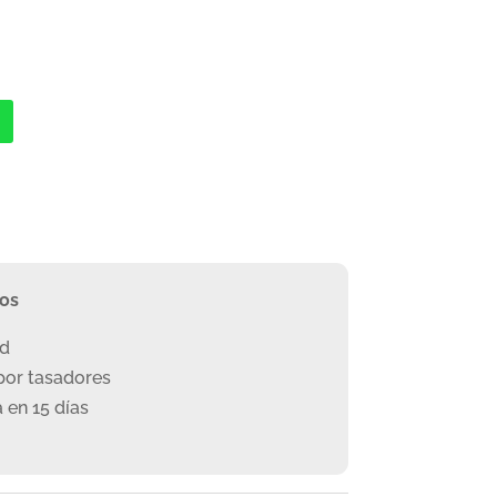
ros
ad
or tasadores
 en 15 días