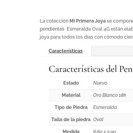
La colección
Mi Primera Joya
se compone 
pendientes Esmeralda Oval 4G están elabo
joya para todos los días con cómodo cie
Características
Características del Pe
Estado
Nuevo
Material
Oro Blanco 18k
Tipo de Piedra
Esmeralda
Talla de la piedra
Oval
Medida
6.60 x 5.90