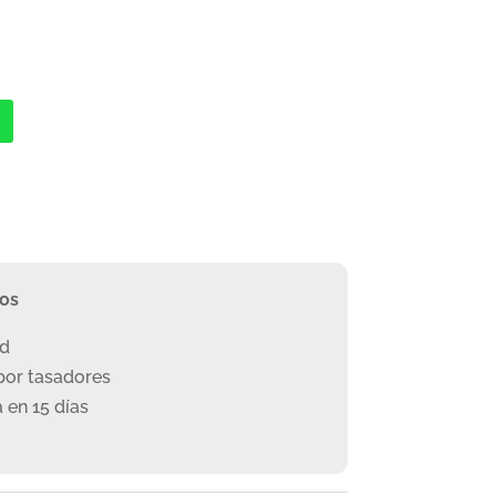
ros
ad
or tasadores
 en 15 días