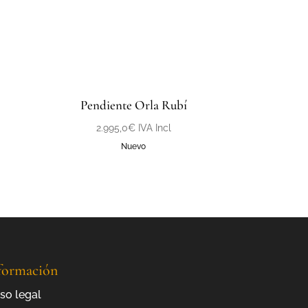
Pendiente Orla Rubí
2.995,0
€
IVA Incl
Nuevo
formación
so legal