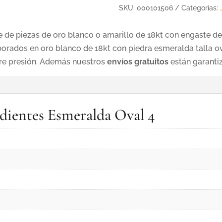
SKU:
000101506
Categorías:
de piezas de oro blanco o amarillo de 18kt con engaste de
rados en oro blanco de 18kt con piedra esmeralda talla ov
rre presión. Además nuestros
envíos gratuitos
están garanti
ndientes Esmeralda Oval 4