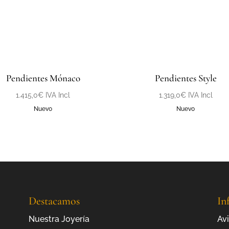
Pendientes Mónaco
Pendientes Style
1.415,0
€
IVA Incl
1.319,0
€
IVA Incl
Nuevo
Nuevo
Destacamos
In
Nuestra Joyería
Avi