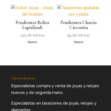
desde
84,0€
hasta
Pendientes Bolita
Pendientes Chatón
98,0€
Lapislázuli
Circonita
130,0
€
IVA Incl
95,0
€
IVA Incl
Nuevo
Nuevo
Carrera Joyeros
Especialistas compra y venta de joyas y relojes
nuevos y de segunda mano.
Especialistas en tasaciones de joyas, relojes y
diamantes.