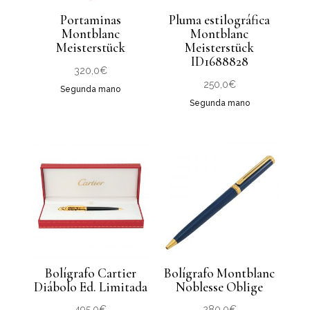
Portaminas
Pluma estilográfica
Montblanc
Montblanc
Meisterstück
Meisterstück
ID1688828
320,0
€
250,0
€
Segunda mano
Segunda mano
Bolígrafo Cartier
Bolígrafo Montblanc
Diábolo Ed. Limitada
Noblesse Oblige
495,0
€
280,0
€