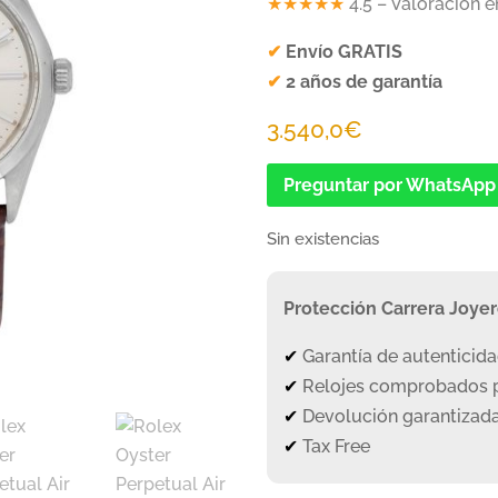
★★★★★
4.5 – Valoración 
✔
Envío GRATIS
✔
2 años de garantía
3.540,0
€
Preguntar por WhatsApp
Sin existencias
Protección Carrera Joye
✔
Garantía de autenticid
✔
Relojes comprobados p
✔
Devolución garantizada
✔
Tax Free