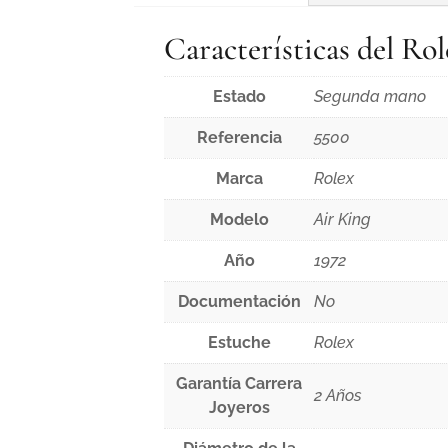
Características del R
Estado
Segunda mano
Referencia
5500
Marca
Rolex
Modelo
Air King
Año
1972
Documentación
No
Estuche
Rolex
Garantía Carrera
2 Años
Joyeros