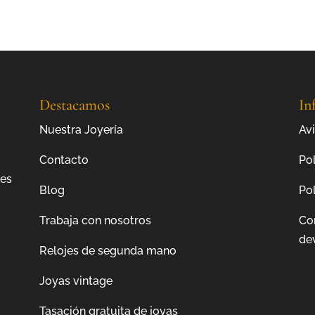
Destacamos
In
Nuestra Joyería
Avi
Contacto
Pol
jes
Blog
Pol
Trabaja con nosotros
Co
de
Relojes de segunda mano
Joyas vintage
Tasación gratuita de joyas