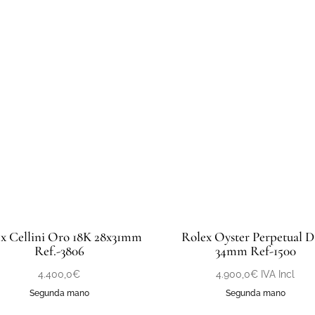
x Cellini Oro 18K 28x31mm
Rolex Oyster Perpetual D
Ref.-3806
34mm Ref-1500
4.400,0
€
4.900,0
€
IVA Incl
Segunda mano
Segunda mano