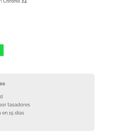
en
Chrono 24
ros
ad
or tasadores
 en 15 días