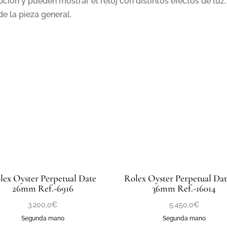
ipción y pueden mostrar el reloj con distintos efectos de l
e la pieza general.
lex Oyster Perpetual Date
Rolex Oyster Perpetual Dat
26mm Ref.-6916
36mm Ref.-16014
3.200,0
€
5.450,0
€
Segunda mano
Segunda mano