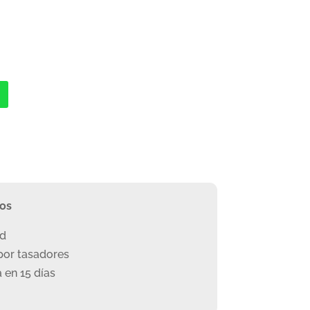
ros
ad
or tasadores
 en 15 días