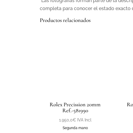
*Las fotografías forman parte de la descr
completa para conocer el estado exacto d
Productos relacionados
Rolex Precission 20mm
Ro
Ref.-581990
1.950,0
€
IVA Incl
Segunda mano