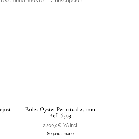
uz; recomendamos leer la descripción
ejust
Rolex Oyster Perpetual 25 mm
Ref.-6509
2.200,0
€
IVA Incl
Segunda mano