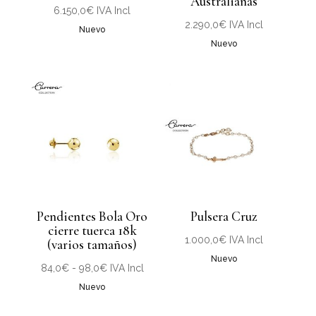
Australianas
6.150,0
€
IVA Incl
2.290,0
€
IVA Incl
Nuevo
Nuevo
Pendientes Bola Oro
Pulsera Cruz
cierre tuerca 18k
1.000,0
€
IVA Incl
(varios tamaños)
Nuevo
Rango
84,0
€
-
98,0
€
IVA Incl
de
Nuevo
precios: