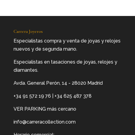
desde
84,0€
hasta
98,0€
Carrera Joyeros
Especialistas compra y venta de joyas y relojes
nuevos y de segunda mano.
Especialistas en tasaciones de joyas, relojes y
diamantes.
Avda. General Perón, 14 - 28020 Madrid
+34 91 572 19 76
|
+34 625 487 378
VER PARKING más cercano
info@carreracollection.com
Horario comercial: