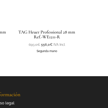
7mm
TAG Heuer Professional 28 mm
Ref.-WE1211-R
El
El
695,0
€
556,0
€
IVA Incl
precio
precio
Segunda mano
original
actual
era:
es:
695,0€.
556,0€.
formación
so legal