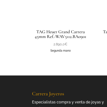
TAG Heuer Grand Carrera
Ta
45mm Ref.-WAV5112.BA0901
2.890,0
€
Segunda mano
Carrera Joyeros
Especialistas compra y venta de joyas y