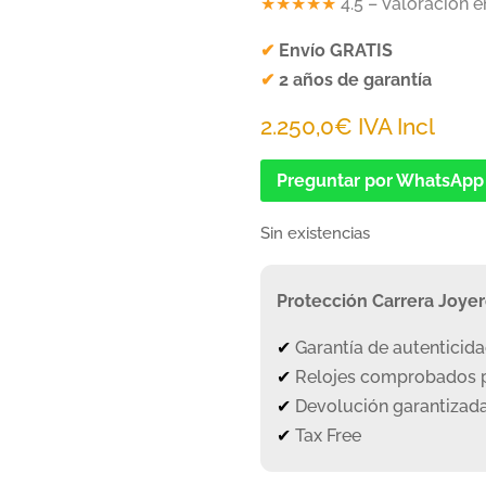
★★★★★
4.5 – Valoración 
✔
Envío GRATIS
✔
2 años de garantía
2.250,0
€
IVA Incl
Preguntar por WhatsApp
Sin existencias
Protección Carrera Joye
✔
Garantía de autenticid
✔
Relojes comprobados p
✔
Devolución garantizada
✔
Tax Free