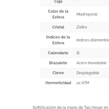
Caja
Color de la
Madreperla
Esfera
Cristal
Zafiro
Índices de la
Indices diamanta
Esfera
Calendario
Si
Brazalete
Acero Inoxidable
Cierre
Desplegable
Hermeticidad
10 ATM
Sofisticación de la mano de Tag Heuer en