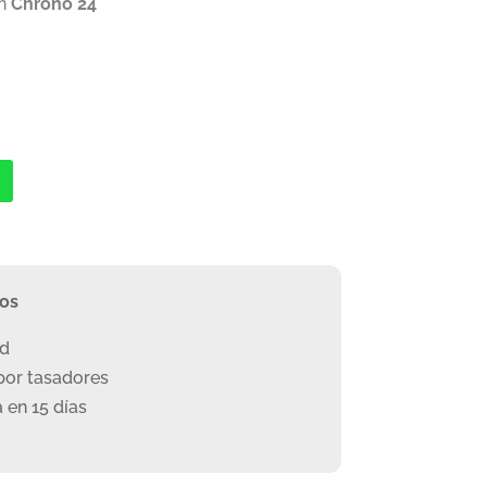
en
Chrono 24
ros
ad
or tasadores
 en 15 días