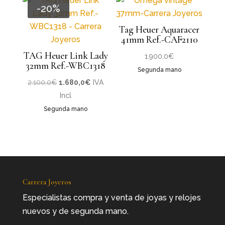
-20%
Tag Heuer Aquaracer
41mm Ref.-CAF2110
TAG Heuer Link Lady
1.900,0
€
32mm Ref.-WBC1318
Segunda mano
El
El
2.100,0
€
1.680,0
€
IVA
precio
precio
Incl
original
actual
Segunda mano
era:
es:
2.100,0€.
1.680,0€.
Carrera Joyeros
Especialistas compra y venta de joyas y relojes
nuevos y de segunda mano.