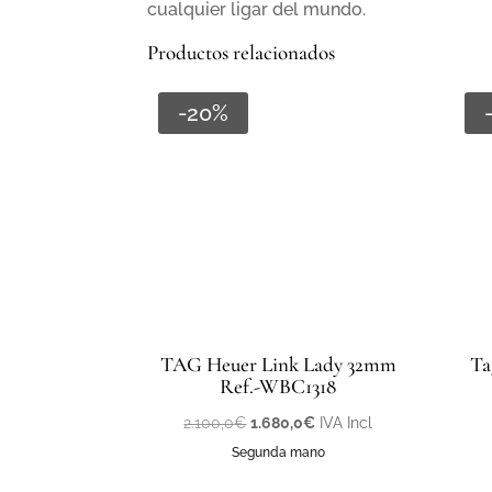
cualquier ligar del mundo.
Productos relacionados
-20%
TAG Heuer Link Lady 32mm
Ta
Ref.-WBC1318
El
El
2.100,0
€
1.680,0
€
IVA Incl
precio
precio
Segunda mano
original
actual