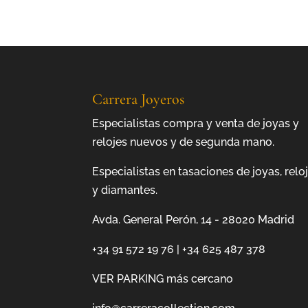
era:
es:
2.100,0€.
1.680,0€.
Carrera Joyeros
Especialistas compra y venta de joyas y
relojes nuevos y de segunda mano.
Especialistas en tasaciones de joyas, relo
y diamantes.
Avda. General Perón, 14 - 28020 Madrid
+34 91 572 19 76
|
+34 625 487 378
VER PARKING más cercano