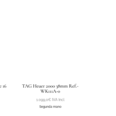
e 16
TAG Heuer 2000 38mm Ref.-
WK111A-0
1.099,0
€
IVA Incl
Segunda mano