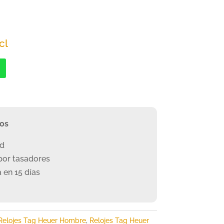
cl
o
l
€.
ros
ad
or tasadores
 en 15 días
Relojes Tag Heuer Hombre
,
Relojes Tag Heuer