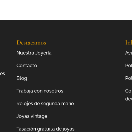
era:
es:
1.495,0€.
1.195,0€.
Destacamos
In
Nuestra Joyería
Avi
Contacto
Pol
jes
Blog
Pol
Trabaja con nosotros
Co
de
Relojes de segunda mano
Joyas vintage
Tasación gratuita de joyas