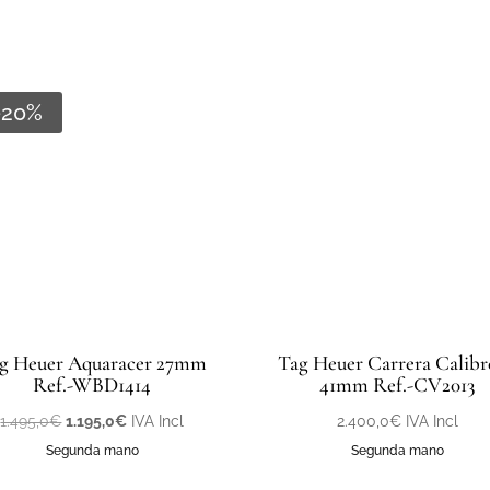
-20%
g Heuer Aquaracer 27mm
Tag Heuer Carrera Calibr
Ref.-WBD1414
41mm Ref.-CV2013
El
El
1.495,0
€
1.195,0
€
IVA Incl
2.400,0
€
IVA Incl
precio
precio
Segunda mano
Segunda mano
original
actual