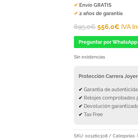
✔
Envío GRATIS
✔
2 años de garantía
El
El
695,0
€
556,0
€
IVA In
precio
preci
Preguntar por WhatsApp
original
actua
era:
es:
Sin existencias
695,0€.
556,0
Protección Carrera Joye
✔
Garantía de autenticid
✔
Relojes comprobados p
✔
Devolución garantizada
✔
Tax Free
SKU:
001260308
Categorías: