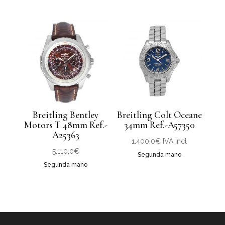
Breitling Bentley
Breitling Colt Oceane
Motors T 48mm Ref.-
34mm Ref.-A57350
A25363
1.400,0
€
IVA Incl
5.110,0
€
Segunda mano
Segunda mano