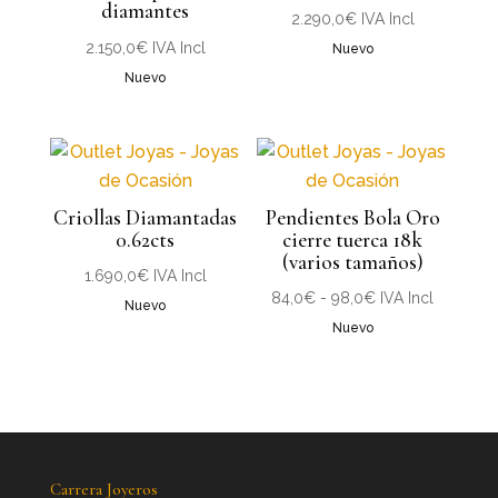
diamantes
2.290,0
€
IVA Incl
2.150,0
€
IVA Incl
Nuevo
Nuevo
Criollas Diamantadas
Pendientes Bola Oro
0.62cts
cierre tuerca 18k
(varios tamaños)
1.690,0
€
IVA Incl
Rango
84,0
€
-
98,0
€
IVA Incl
Nuevo
de
Nuevo
precios:
desde
84,0€
hasta
98,0€
Carrera Joyeros