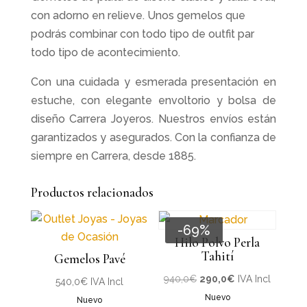
con adorno en relieve. Unos gemelos que
podrás combinar con todo tipo de outfit par
todo tipo de acontecimiento.
Con una cuidada y esmerada presentación en
estuche, con elegante envoltorio y bolsa de
diseño Carrera Joyeros. Nuestros envíos están
garantizados y asegurados. Con la confianza de
siempre en Carrera, desde 1885.
Productos relacionados
-69%
Hilo Polvo Perla
Tahití
Gemelos Pavé
El
El
940,0
€
290,0
€
IVA Incl
540,0
€
IVA Incl
precio
precio
Nuevo
Nuevo