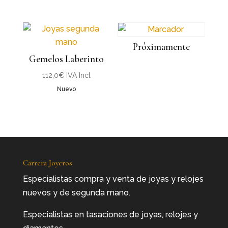
original
actual
era:
es:
940,0€.
290,0€.
Próximamente
Gemelos Laberinto
112,0
€
IVA Incl
Nuevo
Carrera Joyeros
Especialistas compra y venta de joyas y relojes
nuevos y de segunda mano.
Especialistas en tasaciones de joyas, relojes y