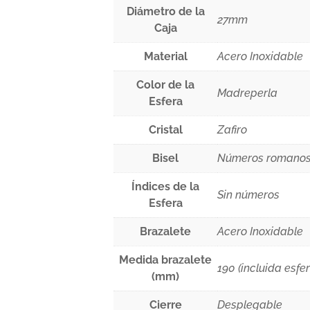
Diámetro de la
27mm
Caja
Material
Acero Inoxidable
Color de la
Madreperla
Esfera
Cristal
Zafiro
Bisel
Números romanos,
Índices de la
Sin números
Esfera
Brazalete
Acero Inoxidable
Medida brazalete
190 (incluida esfe
(mm)
Cierre
Desplegable