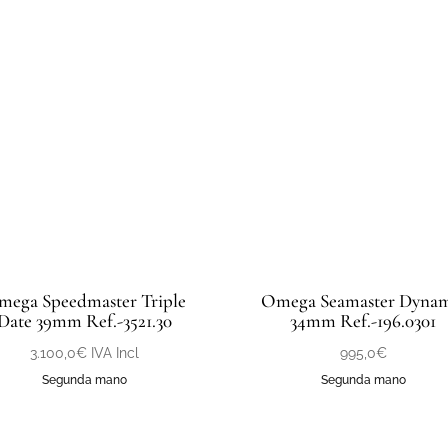
ega Speedmaster Triple
Omega Seamaster Dyna
Date 39mm Ref.-3521.30
34mm Ref.-196.0301
3.100,0
€
IVA Incl
995,0
€
Segunda mano
Segunda mano