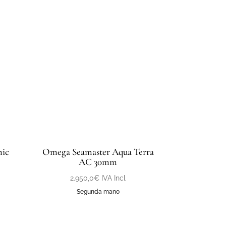
mic
Omega Seamaster Aqua Terra
AC 30mm
2.950,0
€
IVA Incl
Segunda mano