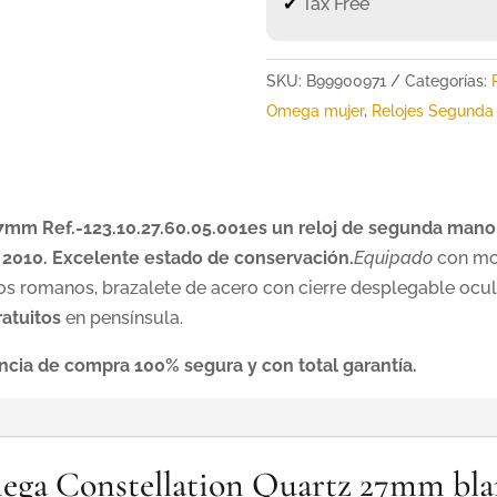
✔
Tax Free
SKU:
B99900971
Categorías:
Omega mujer
,
Relojes Segunda
7mm Ref.-123.10.27.60.05.001es un reloj de segunda mano 
 2010. Excelente estado de conservación.
Equipado
con mov
ros romanos, brazalete de acero con cierre desplegable oc
ratuitos
en pensínsula.
encia de compra 100% segura y con total garantía.
mega Constellation Quartz 27mm bl