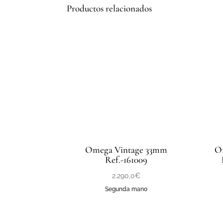
Productos relacionados
Omega Vintage 33mm
Om
Ref.-161009
2.290,0
€
Segunda mano