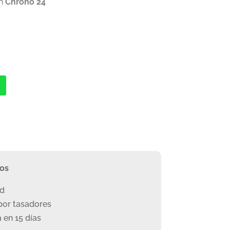
en
Chrono 24
ros
ad
or tasadores
 en 15 días