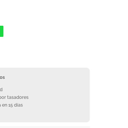
ros
ad
or tasadores
 en 15 días