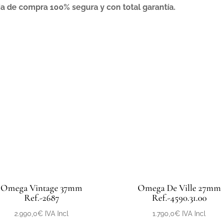
ia de compra 100% segura y con total garantía.
Omega Vintage 37mm
Omega De Ville 27mm
Ref.-2687
Ref.-4590.31.00
2.990,0
€
IVA Incl
1.790,0
€
IVA Incl