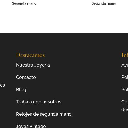
Segunda mano
Segunda mano
Destacamos
In
Nuestra Joyería
Avi
Contacto
Pol
jes
Blog
Pol
Trabaja con nosotros
Co
de
Relojes de segunda mano
Joyas vintage