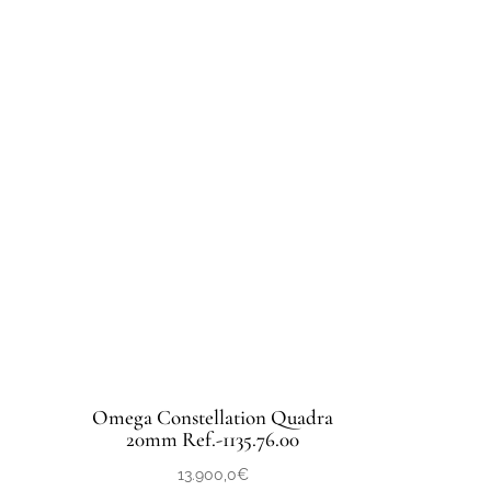
Omega Constellation Quadra
20mm Ref.-1135.76.00
13.900,0
€