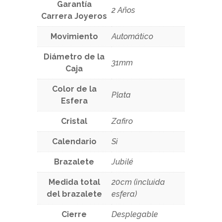
Garantía
2 Años
Carrera Joyeros
Movimiento
Automático
Diámetro de la
31mm
Caja
Color de la
Plata
Esfera
Cristal
Zafiro
Calendario
Si
Brazalete
Jubilé
Medida total
20cm (incluida
del brazalete
esfera)
Cierre
Desplegable