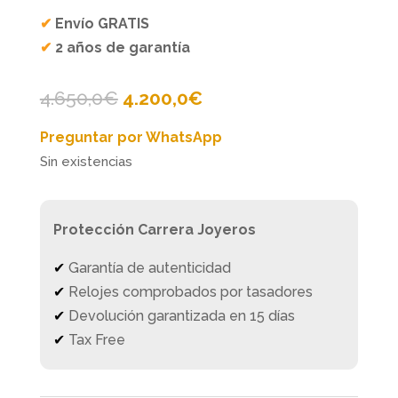
✔
Envío GRATIS
✔
2 años de garantía
El
El
4.650,0
€
4.200,0
€
precio
precio
Preguntar por WhatsApp
original
actual
Sin existencias
era:
es:
4.650,0€.
4.200,0€.
Protección Carrera Joyeros
✔
Garantía de autenticidad
✔
Relojes comprobados por tasadores
✔
Devolución garantizada en 15 días
✔
Tax Free