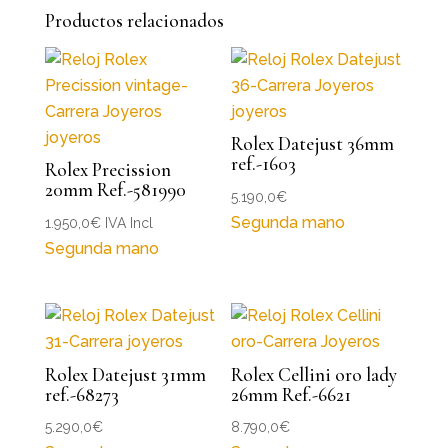
Productos relacionados
Rolex Datejust 36mm
ref.-1603
Rolex Precission
20mm Ref.-581990
5.190,0
€
Segunda mano
1.950,0
€
IVA Incl
Segunda mano
Rolex Datejust 31mm
Rolex Cellini oro lady
ref.-68273
26mm Ref.-6621
5.290,0
€
8.790,0
€