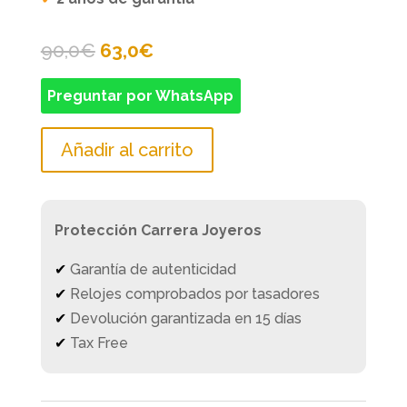
El
El
90,0
€
63,0
€
precio
precio
Preguntar por WhatsApp
original
actual
era:
es:
90,0€.
63,0€.
Añadir al carrito
Protección Carrera Joyeros
✔
Garantía de autenticidad
✔
Relojes comprobados por tasadores
✔
Devolución garantizada en 15 días
✔
Tax Free